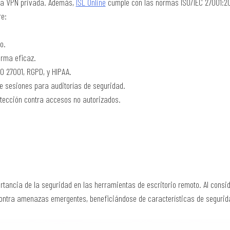
una VPN privada. Además,
ISL Online
cumple con las normas ISO/IEC 27001:202
re:
o.
orma eficaz.
O 27001, RGPD, y HIPAA.
e sesiones para auditorías de seguridad.
tección contra accesos no autorizados.
ortancia de la seguridad en las herramientas de escritorio remoto. Al cons
ontra amenazas emergentes, beneficiándose de características de segurid