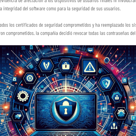
idencia de afectación a los dispositivos de usuarios finales ni involucra
 la integridad del software como para la seguridad de sus usuarios.
todos los certificados de seguridad comprometidos y ha reemplazado los si
ron comprometidos, la compañía decidió revocar todas las contraseñas de