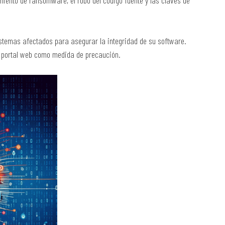
miento de ransomware, el robo del código fuente y las claves de
stemas afectados para asegurar la integridad de su software.
l portal web como medida de precaución.